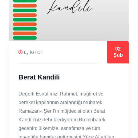
02
by İGTOT
Şub
Berat Kandili
Değerli Esnafımız; Rahmet, mağfiret ve
bereket kapılarının aralandığı mübarek
Ramazan-ı Şerif’in müjdecisi olan Berat
Kandili’nizi tebrik ediyorum.Bu mübarek
gecenin; ülkemize, esnafımıza ve tüm
insanlığa hayırlar getirmesini Yüce Allah’tan