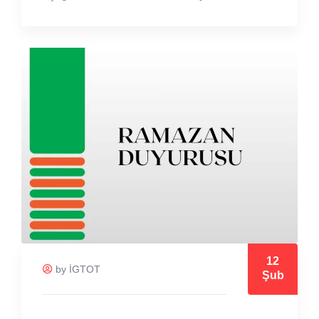
12
by İGTOT
Şub