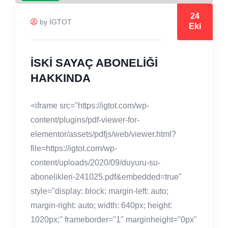
24
by İGTOT
Eki
İSKİ SAYAÇ ABONELİĞİ
HAKKINDA
<iframe src="https://igtot.com/wp-
content/plugins/pdf-viewer-for-
elementor/assets/pdfjs/web/viewer.html?
file=https://igtot.com/wp-
content/uploads/2020/09/duyuru-su-
abonelikleri-241025.pdf&embedded=true"
style="display: block; margin-left: auto;
margin-right: auto; width: 640px; height:
1020px;" frameborder="1" marginheight="0px"