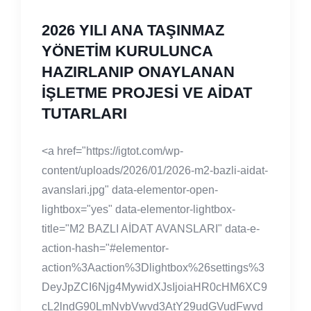
2026 YILI ANA TAŞINMAZ
YÖNETİM KURULUNCA
HAZIRLANIP ONAYLANAN
İŞLETME PROJESİ VE AİDAT
TUTARLARI
<a href="https://igtot.com/wp-
content/uploads/2026/01/2026-m2-bazli-aidat-
avanslari.jpg" data-elementor-open-
lightbox="yes" data-elementor-lightbox-
title="M2 BAZLI AİDAT AVANSLARI" data-e-
action-hash="#elementor-
action%3Aaction%3Dlightbox%26settings%3
DeyJpZCI6Njg4MywidXJsIjoiaHR0cHM6XC9
cL2lndG90LmNvbVwvd3AtY29udGVudFwvd