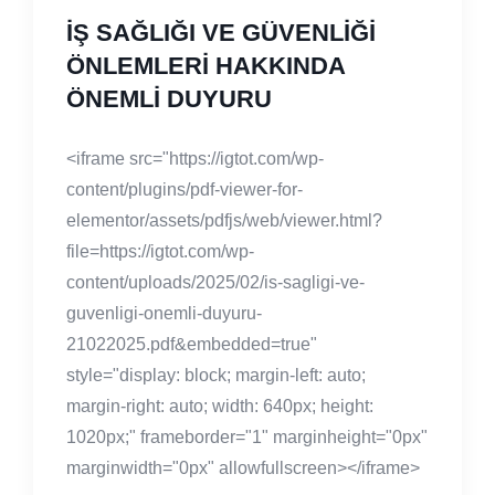
İŞ SAĞLIĞI VE GÜVENLİĞİ
ÖNLEMLERİ HAKKINDA
ÖNEMLİ DUYURU
<iframe src="https://igtot.com/wp-
content/plugins/pdf-viewer-for-
elementor/assets/pdfjs/web/viewer.html?
file=https://igtot.com/wp-
content/uploads/2025/02/is-sagligi-ve-
guvenligi-onemli-duyuru-
21022025.pdf&embedded=true"
style="display: block; margin-left: auto;
margin-right: auto; width: 640px; height:
1020px;" frameborder="1" marginheight="0px"
marginwidth="0px" allowfullscreen></iframe>