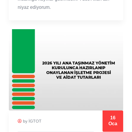
niyaz ediyorum.
16
by İGTOT
Oca