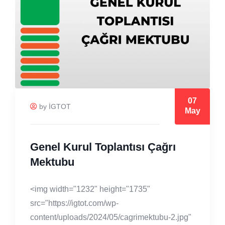
07
by İGTOT
May
Genel Kurul Toplantısı Çağrı
Mektubu
<img width="1232" height="1735"
src="https://igtot.com/wp-
content/uploads/2024/05/cagrimektubu-2.jpg"