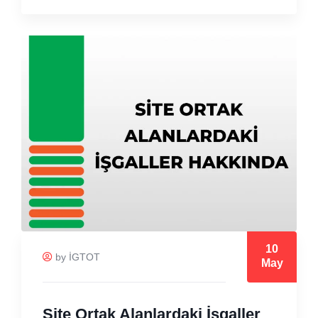
10
by İGTOT
May
Site Ortak Alanlardaki İşgaller