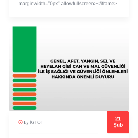
marginwidth="0px" allowfullscreen></iframe>
21
by İGTOT
Şub