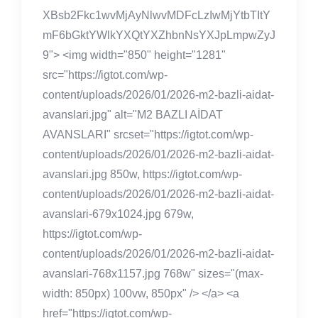
XBsb2Fkc1wvMjAyNlwvMDFcLzIwMjYtbTItY
mF6bGktYWlkYXQtYXZhbnNsYXJpLmpwZyJ
9"> <img width="850" height="1281"
src="https://igtot.com/wp-
content/uploads/2026/01/2026-m2-bazli-aidat-
avanslari.jpg" alt="M2 BAZLI AİDAT
AVANSLARI" srcset="https://igtot.com/wp-
content/uploads/2026/01/2026-m2-bazli-aidat-
avanslari.jpg 850w, https://igtot.com/wp-
content/uploads/2026/01/2026-m2-bazli-aidat-
avanslari-679x1024.jpg 679w,
https://igtot.com/wp-
content/uploads/2026/01/2026-m2-bazli-aidat-
avanslari-768x1157.jpg 768w" sizes="(max-
width: 850px) 100vw, 850px" /> </a> <a
href="https://igtot.com/wp-