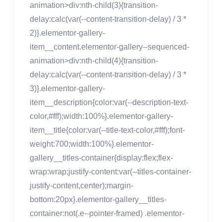
animation>div:nth-child(3){transition-
delay:calc(var(--content-transition-delay) / 3 *
2)}.elementor-gallery-
item__content.elementor-gallery--sequenced-
animation>div:nth-child(4){transition-
delay:calc(var(--content-transition-delay) / 3 *
3)}.elementor-gallery-
item__description{color:var(--description-text-
color,#fff);width:100%}.elementor-gallery-
item__title{color:var(--title-text-color,#fff);font-
weight:700;width:100%}.elementor-
gallery__titles-container{display:flex;flex-
wrap:wrap;justify-content:var(--titles-container-
justify-content,center);margin-
bottom:20px}.elementor-gallery__titles-
container:not(.e--pointer-framed) .elementor-