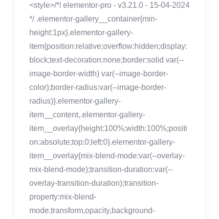
<style>/*! elementor-pro - v3.21.0 - 15-04-2024
*/ .elementor-gallery__container{min-
height:1px}.elementor-gallery-
item{position:relative;overflow:hidden;display:
block;text-decoration:none;border:solid var(--
image-border-width) var(--image-border-
color);border-radius:var(--image-border-
radius)}.elementor-gallery-
item__content,.elementor-gallery-
item__overlay{height:100%;width:100%;positi
on:absolute;top:0;left:0}.elementor-gallery-
item__overlay{mix-blend-mode:var(--overlay-
mix-blend-mode);transition-duration:var(--
overlay-transition-duration);transition-
property:mix-blend-
mode,transform,opacity,background-