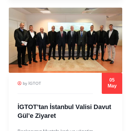
05
by İGTOT
May
İGTOT’tan İstanbul Valisi Davut
Gül’e Ziyaret