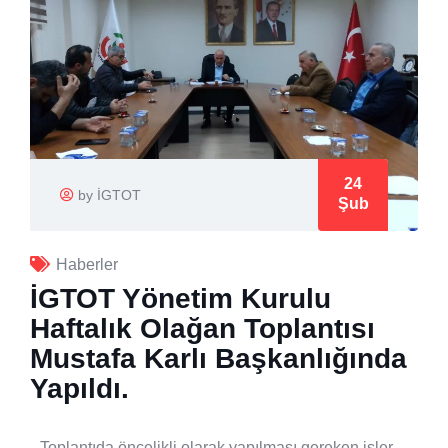
24
by İGTOT
Şub
Haberler
İGTOT Yönetim Kurulu
Haftalık Olağan Toplantısı
Mustafa Karlı Başkanlığında
Yapıldı.
Toplantıda öncelikli olarak yapılması gereken işler