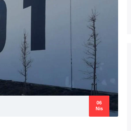
06
Nis